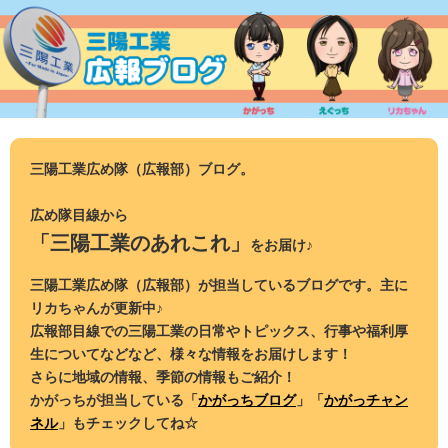
コ
ン
テ
ン
ツ
へ
ス
三陽工業広め隊（広報部）ブログ。
キ
ッ
広め隊目線から
プ
「三陽工業のあれこれ」
をお届け♪
三陽工業広め隊（広報部）が担当しているブログです。主に
リカちゃんが更新中♪
広報部目線での三陽工業の日常やトピックス、行事や福利厚
生についてなどなど、様々な情報をお届けします！
さらに地域の情報、季節の情報もご紹介！
かがっちが担当している「
かがっちブログ
」「
かがっチャン
ネル
」もチェックしてね☆