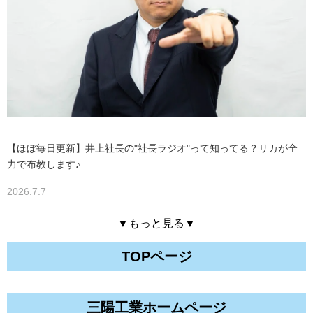
【ほぼ毎日更新】井上社長の"社長ラジオ"って知ってる？リカが全
力で布教します♪
2026.7.7
▼もっと見る▼
TOPページ
三陽工業ホームページ