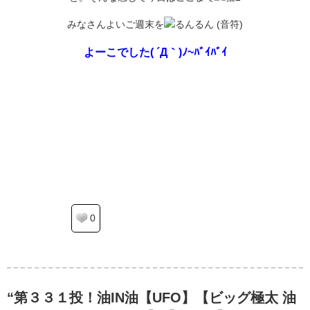
みなさんよいご週末を
よーこでした( ´Д｀)ﾉ~ﾊﾞｲﾊﾞｲ
0
“第３３１投！油IN油【UFO】【ビッグ極太 油