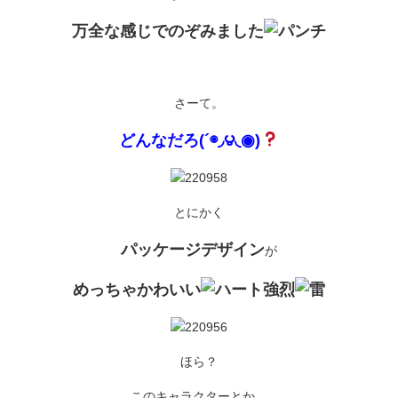
万全な感じでのぞみました
さーて。
どんなだろ(´◉◞౪◟◉)
とにかく
パッケージデザイン
が
めっちゃかわいい
強烈
ほら？
このキャラクターとか。