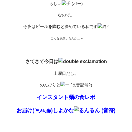
らしい
なので。
今夜は
ビールを飲むと
決めている私です
↑こんな決意いらんか…ｗ
さてさて今日は
土曜日だし。
のんびりと
インスタント麺の食レポ
お届け(´◉◞౪◟◉)しよかな