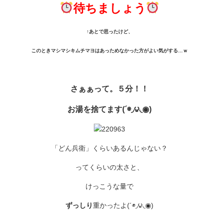
待ちましょう
↑あとで思ったけど、
このときマシマシキムチマヨはあっためなかった方がよい気がする…ｗ
さぁぁって。５分！！
お湯を捨てます(´◉◞౪◟◉)
「どん兵衛」くらいあるんじゃない？
ってくらいの太さと、
けっこうな量で
ずっしり
重かったよ(´◉◞౪◟◉)