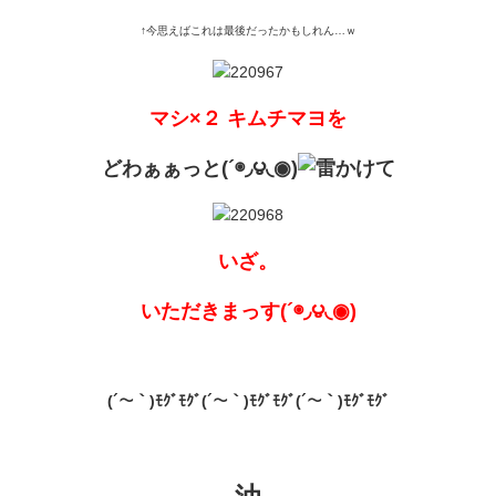
↑今思えばこれは最後だったかもしれん…ｗ
マシ×２ キムチマヨを
どわぁぁっと(´◉◞౪◟◉)
かけて
いざ。
いただきまっす(´◉◞౪◟◉)
(´～｀)ﾓｸﾞﾓｸﾞ(´～｀)ﾓｸﾞﾓｸﾞ(´～｀)ﾓｸﾞﾓｸﾞ