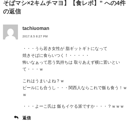
そばマシ×2キムチマヨ】【食レポ】” への4件
の返信
tachiuoman
2017.8.5 8:27 PM
・・・うら若き女性が 脂ギットギトになって
焼きそばに食らいつく！・・・・・
怖いなぁって思う気持ちは 取りあえず横に置いとい
て・・・ｗ
これはうまいよね？ｗ
ビールにも合うし・・・関西人ならこれで飯も食う！ｗ
ｗ
・・・よーこ氏は 飯もイケる派ですか・・・？ｗｗｗ
返信