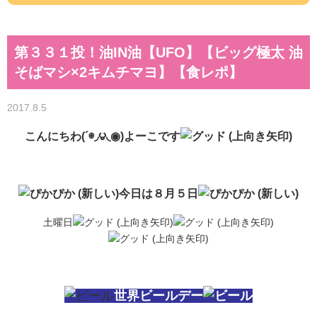
第３３１投！油IN油【UFO】【ビッグ極太 油
そばマシ×2キムチマヨ】【食レポ】
2017.8.5
こんにちわ(´◉◞౪◟◉)よーこです
今日は８月５日
土曜日
世界ビールデー