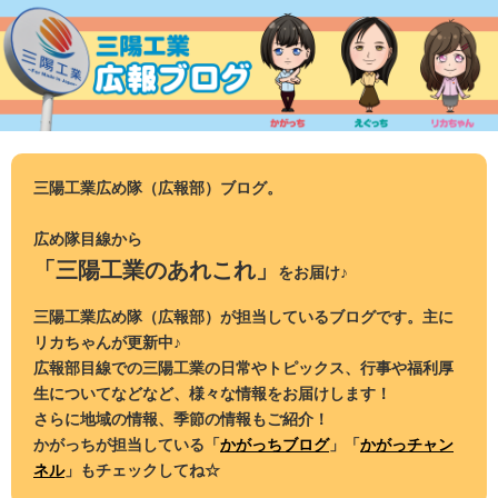
コ
ン
テ
ン
ツ
へ
ス
三陽工業広め隊（広報部）ブログ。
キ
ッ
広め隊目線から
プ
「三陽工業のあれこれ」
をお届け♪
三陽工業広め隊（広報部）が担当しているブログです。主に
リカちゃんが更新中♪
広報部目線での三陽工業の日常やトピックス、行事や福利厚
生についてなどなど、様々な情報をお届けします！
さらに地域の情報、季節の情報もご紹介！
かがっちが担当している「
かがっちブログ
」「
かがっチャン
ネル
」もチェックしてね☆