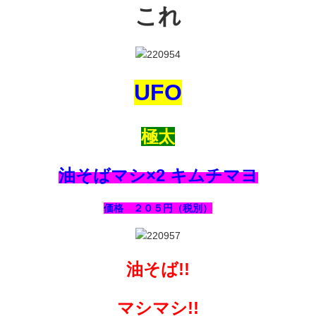
これ
UFO
極太
油そばマシ×2 キムチマヨ
価格 ２０５円（税別）
油そば!!
マシマシ!!