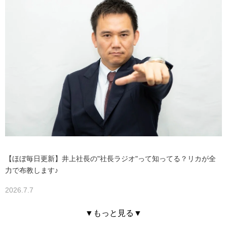
【ほぼ毎日更新】井上社長の"社長ラジオ"って知ってる？リカが全
力で布教します♪
2026.7.7
▼もっと見る▼