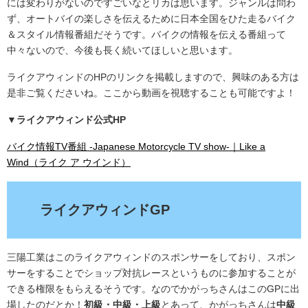
には変わりがないのですごいなとリカは思います。ジャンルは問わ
ず、オートバイの楽しさを伝えるために日本全国をひた走るバイク
＆スタイル情報番組だそうです。バイクの情報を伝える番組って
中々ないので、今後も長く続いてほしいと思います。
ライクアウィンドのHPのリンクを掲載しますので、興味のある方は
是非ご覧くださいね。ここから動画を視聴することも可能ですよ！
▼ライクアウィンド公式HP
バイク情報TV番組 -Japanese Motorcycle TV show-｜Like a
Wind（ライク ア ウインド）
ライクアウィンドGP
三陽工業はこのライクアウィンドのスポンサーをしており、スポン
サーをすることでショップ対抗レースというものに参加することが
できる権限をもらえるそうです。なのでかがっちさんはこのGPに出
場したのだとか！
初級・中級・上級
とあって、かがっちさんは
中級