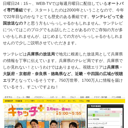
日曜日24：15～、WEB-TVでは毎週月曜日に配信している
オートバ
イ専門番組
です。スタートしたのは2000年ということなので、今年
で22年目なのかな？とても歴史のある番組です。
サンテレビって全
国放送なの？
と思う方もいらっしゃるかもしれません。サンテレビ
についてはこのブログでもお話したことがあるのでご存知の方が多
いかもしれませんが、はじめましての方がいらっしゃるかもしれま
せんので少しご説明させていただきます。
サンテレビは
兵庫県の放送局
で地元に根差した放送局として兵庫県
の情報を丁寧に伝えています。兵庫県のテレビ局ですが、兵庫県で
しか見れない！というわけではありません。視聴エリアは
兵庫県・
大阪府・京都府・奈良県・徳島県など、近畿・中四国の広域が視聴
エリア
となっているそうです。750万世帯、1700万人に情報を届け
ているそう。すごいですよね！