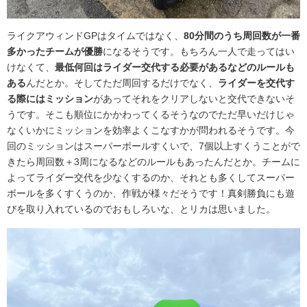
ライクアウィンドGPはタイムではなく、
80分間のうち周回数が一番
多かったチームが優勝
になるそうです。もちろん一人で走ってはい
けなくて、
最低何回はライダー交代する必要があるなどのルールも
ある
んだとか。そしてただ周回するだけでなく、
ライダーを交代す
る際にはミッション
があってそれをクリアしないと交代できないそ
うです。そこも順位にかかわってくるそうなのでただ早いだけじゃ
なくいかにミッションを効率よくこなすかが問われるそうです。今
回のミッションはスーパーボールすくいで、7個以上すくうことがで
きたら周回数＋3周になるなどのルールもあったんだとか。チームに
よってライダー交代を少なくするのか、それとも多くしてスーパー
ボールを多くすくうのか、作戦が様々だそうです！真剣勝負にも遊
びを取り入れているのでおもしろいな、とリカは思いました。