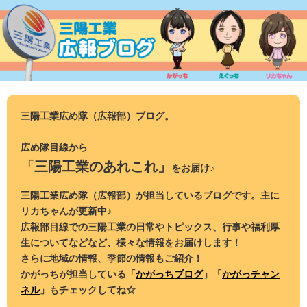
コ
ン
テ
ン
ツ
へ
ス
三陽工業広め隊（広報部）ブログ。
キ
ッ
広め隊目線から
プ
「三陽工業のあれこれ」
をお届け♪
三陽工業広め隊（広報部）が担当しているブログです。主に
リカちゃんが更新中♪
広報部目線での三陽工業の日常やトピックス、行事や福利厚
生についてなどなど、様々な情報をお届けします！
さらに地域の情報、季節の情報もご紹介！
かがっちが担当している「
かがっちブログ
」「
かがっチャン
ネル
」もチェックしてね☆