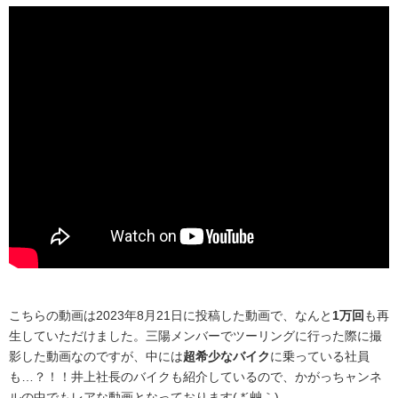
こちらの動画は2023年8月21日に投稿した動画で、なんと
1万回
も再
生していただけました。三陽メンバーでツーリングに行った際に撮
影した動画なのですが、中には
超希少なバイク
に乗っている社員
も…？！！井上社長のバイクも紹介しているので、かがっちャンネ
ルの中でもレアな動画となっております( *´艸｀)