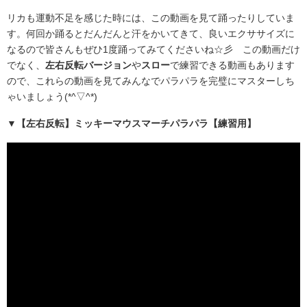
リカも運動不足を感じた時には、この動画を見て踊ったりしていま
す。何回か踊るとだんだんと汗をかいてきて、良いエクササイズに
なるので皆さんもぜひ1度踊ってみてくださいね☆彡 この動画だけ
でなく、
左右反転バージョン
や
スロー
で練習できる動画もあります
ので、これらの動画を見てみんなでパラパラを完璧にマスターしち
ゃいましょう(*^▽^*)
▼【左右反転】ミッキーマウスマーチパラパラ【練習用】