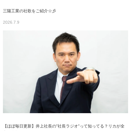
三陽工業の社歌をご紹介☆彡
2026.7.9
【ほぼ毎日更新】井上社長の"社長ラジオ"って知ってる？リカが全