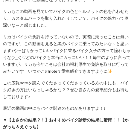
リカもこの動画を見ていてバイクの色とヘルメットの色を合わせた
り、カスタムパーツを取り入れたりしていて、バイクの魅力って奥
深いな～と感じました。
リカはバイクの免許を持っていないので、実際に乗ったことは無い
のですが、この動画を見ると黒のバイクに乗ってみたいな～と思い
ます♪やっぱりかっこいいバイクに乗るバイク女子の方って憧れちゃ
うな(>_<)♡どのバイクも本当にカッコいい！！毎年のように言って
いますが、リカも今年こそは会社の福利厚生で免許を取りに行って
みたいです！いつかこのnoteで愛車紹介できますように
この広報noteを読んでくださってくださっている方の中にも、バイ
ク好きの方はいらっしゃるかな？？ぜひ皆さんの愛車紹介もお待ち
しております♪
最近の動画の中にもバイク関連のものがありますよ！↓
▼【まさかの結果？！】おすすめバイク診断の結果に驚愕！！【か
がっち＆えぐっち】