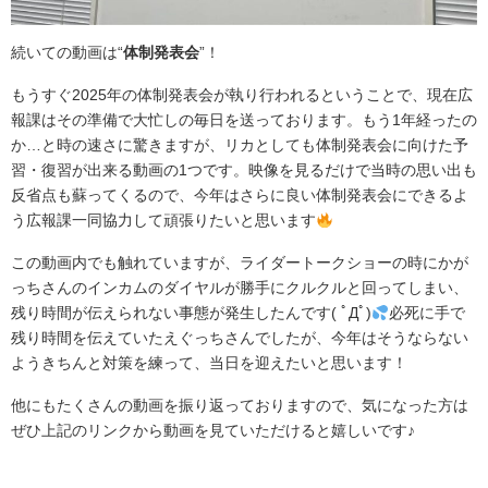
続いての動画は“
体制発表会
”！
もうすぐ2025年の体制発表会が執り行われるということで、現在広
報課はその準備で大忙しの毎日を送っております。もう1年経ったの
か…と時の速さに驚きますが、リカとしても体制発表会に向けた予
習・復習が出来る動画の1つです。映像を見るだけで当時の思い出も
反省点も蘇ってくるので、今年はさらに良い体制発表会にできるよ
う広報課一同協力して頑張りたいと思います
この動画内でも触れていますが、ライダートークショーの時にかが
っちさんのインカムのダイヤルが勝手にクルクルと回ってしまい、
残り時間が伝えられない事態が発生したんです( ﾟДﾟ)
必死に手で
残り時間を伝えていたえぐっちさんでしたが、今年はそうならない
ようきちんと対策を練って、当日を迎えたいと思います！
他にもたくさんの動画を振り返っておりますので、気になった方は
ぜひ上記のリンクから動画を見ていただけると嬉しいです♪
.