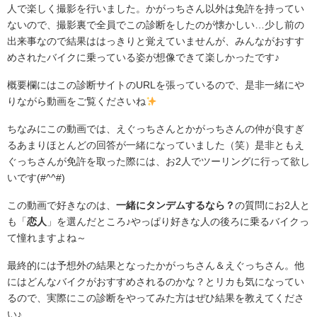
人で楽しく撮影を行いました。かがっちさん以外は免許を持ってい
ないので、撮影裏で全員でこの診断をしたのが懐かしい…少し前の
出来事なので結果ははっきりと覚えていませんが、みんながおすす
めされたバイクに乗っている姿が想像できて楽しかったです♪
概要欄にはこの診断サイトのURLを張っているので、是非一緒にや
りながら動画をご覧くださいね
ちなみにこの動画では、えぐっちさんとかがっちさんの仲が良すぎ
るあまりほとんどの回答が一緒になっていました（笑）是非ともえ
ぐっちさんが免許を取った際には、お2人でツーリングに行って欲し
いです(#^^#)
この動画で好きなのは、
一緒にタンデムするなら？
の質問にお2人と
も「
恋人
」を選んだところ♪やっぱり好きな人の後ろに乗るバイクっ
て憧れますよね～
最終的には予想外の結果となったかがっちさん＆えぐっちさん。他
にはどんなバイクがおすすめされるのかな？とリカも気になってい
るので、実際にこの診断をやってみた方はぜひ結果を教えてくださ
い♪