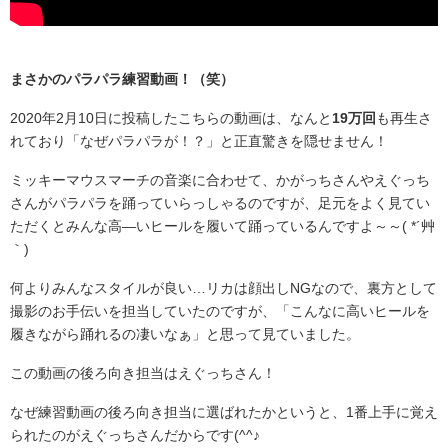
まさかのパラパラ練習動画！（笑）
2020年2月10日に投稿したこちらの動画は、なんと
19万回
も再生さ
れており「なぜパラパラが！？」と正直驚きを隠せません！
ミッキーマウスマーチの音楽に合わせて、かがっちさんやえぐっち
さんがパラパラを踊っていらっしゃるのですが、足元をよく見てい
ただくとみんな高―いヒールを履いて踊っているんですよ～～( *´艸
｀)
何よりみんなスタイルが良い…リカは顔出しNGなので、裏方として
撮影のお手伝いを担当していたのですが、「こんなに高いヒールを
履きながら踊れるの凄いなぁ」と思って見ていました。
この動画の後ろ向き担当はえぐっちさん！
なぜ練習動画の後ろ向き担当に選ばれたかというと、1番上手に覚え
られたのがえぐっちさんだからです(^^♪