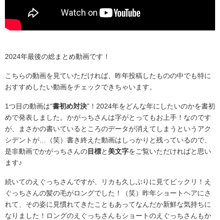
2024年最後の総まとめ動画です！
こちらの動画を見ていただければ、昨年投稿したものの中でも特に
おすすめしたい動画をチェックできちゃいます。
1つ目の動画は“
書初め対決
”！2024年をどんな年にしたいのかを書初
めで発表しました。かがっちさんは字がとってもお上手！なのです
が、まさかの書いているところのデータが消えてしまうというアク
シデントが…（笑）書き終えた動画はしっかりと残っているので、
是非動画でかがっちさんの
目標
と
美文字
をご覧いただければと思い
ます♪
続いてのえぐっちさんですが、リカも久しぶりに見てビックリ！え
ぐっちさんの髪の毛がロングでした！（笑）昨年ショートヘアにさ
れて、その姿に見慣れてきたこともあってなんだか新鮮な気持ちに
なりました！ロングのえぐっちさんもショートのえぐっちさんもか