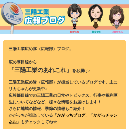
コ
ン
テ
ン
ツ
へ
ス
三陽工業広め隊（広報部）ブログ。
キ
ッ
広め隊目線から
プ
「三陽工業のあれこれ」
をお届け♪
三陽工業広め隊（広報部）が担当しているブログです。主に
リカちゃんが更新中♪
広報部目線での三陽工業の日常やトピックス、行事や福利厚
生についてなどなど、様々な情報をお届けします！
さらに地域の情報、季節の情報もご紹介！
かがっちが担当している「
かがっちブログ
」「
かがっチャン
ネル
」もチェックしてね☆