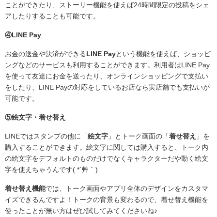
ことができたり、ストーリー機能を使えば24時間限定の投稿をシェ
アしたりすることも可能です。
④LINE Pay
お金の送金や決済ができる
LINE Pay
という機能を使えば、ショッピ
ングなどのサービスも利用することができます。利用者はLINE Pay
を使って友達にお金を送ったり、オンラインショッピングで支払い
をしたり、LINE Payの対応をしているお店なら実店舗でも支払いが
可能です。
⑤絵文字・着せ替え
LINEではスタンプの他に「
絵文字
」とトーク画面の「
着せ替え
」を
購入することができます。絵文字に関しては購入すると、トーク内
の絵文字をデフォルトのものだけでなくキャラクターだや動く絵文
字を使えちゃうんです( *´艸｀)
着せ替え機能
では、トーク画面やアプリ全体のデザインをカスタマ
イズできるんですよ！トークの背景も変わるので、着せ替え機能を
使ったことが無い方はぜひ試してみてくださいね♪