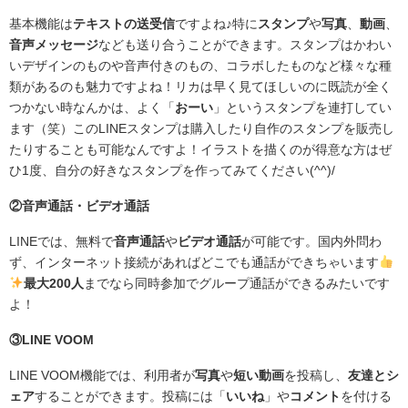
基本機能は
テキストの送受信
ですよね♪特に
スタンプ
や
写真
、
動画
、
音声メッセージ
なども送り合うことができます。スタンプはかわい
いデザインのものや音声付きのもの、コラボしたものなど様々な種
類があるのも魅力ですよね！リカは早く見てほしいのに既読が全く
つかない時なんかは、よく「
おーい
」というスタンプを連打してい
ます（笑）このLINEスタンプは購入したり自作のスタンプを販売し
たりすることも可能なんですよ！イラストを描くのが得意な方はぜ
ひ1度、自分の好きなスタンプを作ってみてください(^^)/
②音声通話・ビデオ通話
LINEでは、無料で
音声通話
や
ビデオ通話
が可能です。国内外問わ
ず、インターネット接続があればどこでも通話ができちゃいます
最大200人
までなら同時参加でグループ通話ができるみたいです
よ！
③LINE VOOM
LINE VOOM機能では、利用者が
写真
や
短い動画
を投稿し、
友達とシ
ェア
することができます。投稿には「
いいね
」や
コメント
を付ける