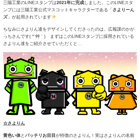
三陽工業のLINEスタンプは
2021年に完成
しました。このLINEスタ
ンプには三陽工業公式マスコットキャラクターである「
さよりーん
ズ
」が起用されています
ちなみにさよりん達をデザインしてくださったのは、広報課のかが
っちさんです( *´艸｀) まずはこのLINEスタンプに採用されている
さよりん達をご紹介させていただくと…
☆さよりん
黄色い体
と
パッチリお目目
が特徴のさよりん！実はさよりんの名前