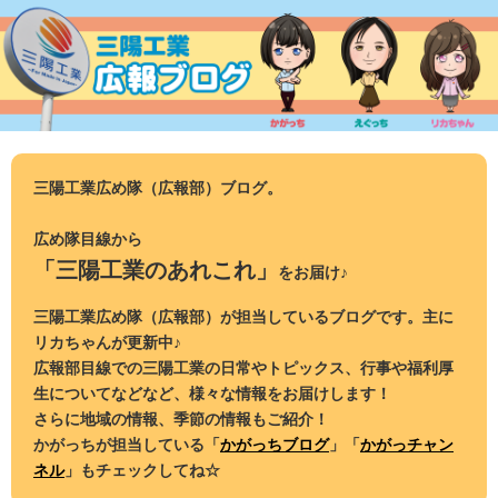
コ
ン
テ
ン
ツ
へ
ス
三陽工業広め隊（広報部）ブログ。
キ
ッ
広め隊目線から
プ
「三陽工業のあれこれ」
をお届け♪
三陽工業広め隊（広報部）が担当しているブログです。主に
リカちゃんが更新中♪
広報部目線での三陽工業の日常やトピックス、行事や福利厚
生についてなどなど、様々な情報をお届けします！
さらに地域の情報、季節の情報もご紹介！
かがっちが担当している「
かがっちブログ
」「
かがっチャン
ネル
」もチェックしてね☆