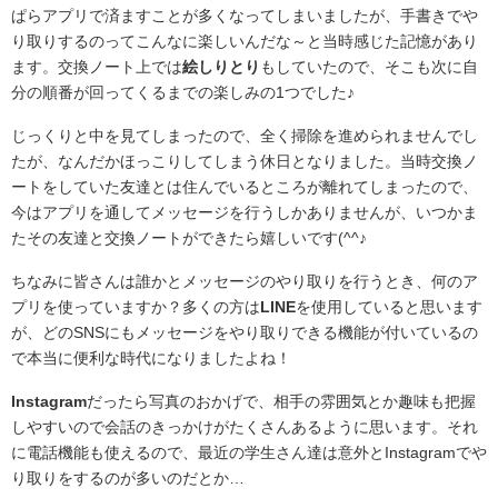
ぱらアプリで済ますことが多くなってしまいましたが、手書きでや
り取りするのってこんなに楽しいんだな～と当時感じた記憶があり
ます。交換ノート上では
絵しりとり
もしていたので、そこも次に自
分の順番が回ってくるまでの楽しみの1つでした♪
じっくりと中を見てしまったので、全く掃除を進められませんでし
たが、なんだかほっこりしてしまう休日となりました。当時交換ノ
ートをしていた友達とは住んでいるところが離れてしまったので、
今はアプリを通してメッセージを行うしかありませんが、いつかま
たその友達と交換ノートができたら嬉しいです(^^♪
ちなみに皆さんは誰かとメッセージのやり取りを行うとき、何のア
プリを使っていますか？多くの方は
LINE
を使用していると思います
が、どのSNSにもメッセージをやり取りできる機能が付いているの
で本当に便利な時代になりましたよね！
Instagram
だったら写真のおかげで、相手の雰囲気とか趣味も把握
しやすいので会話のきっかけがたくさんあるように思います。それ
に電話機能も使えるので、最近の学生さん達は意外とInstagramでや
り取りをするのが多いのだとか…