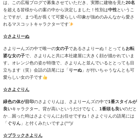
は、この広報ブログで募集させていただき、実際に建物を見た
20名
を超える皆様からの案の中から決定しました！性別は
中性
というこ
とですが、まつ毛が長くて可愛らしい印象が強めのみんなから愛さ
れるマスコットキャラクターです
☆さよりーぬ
さよりーんズの中で唯一の
女の子
であるさよりーぬ！とっても
お転
婆な女の子
で、さよりんと共に本社建屋に大きく顔が描かれていま
す。オレンジ色の姿が特徴で、さよりんと並んでいるととっても目
立ちます（笑）会話の語尾には「
りーぬ
」が付いちゃうなんとも可
愛らしい女の子です
☆さよぐりん
緑色の体が目印
のさよぐりんは、さよりーんズの中で
1番スタイルが
良い
キャラクター。背が高いというだけでなく、
1番頭も良い
のだと
か…困った時はさよぐりんにお任せですね！さよぐりんの語尾には
「
ぐりん
」と付くみたいですよ(^^)/
☆ブラックさよりん