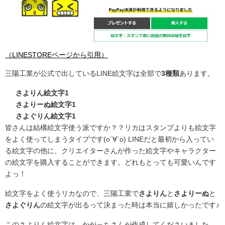
（LINESTOREページから引用）
三陽工業が公式で出しているLINE絵文字は全部で
3種類
あります。
さよりん絵文字1
さよりーぬ絵文字1
さよぐりん絵文字1
皆さんは結構絵文字使う派ですか？？リカはスタンプよりも絵文字
をよく使ってしまうタイプです(о´∀`о) LINEだと最初から入ってい
る絵文字の他に、クリエイターさんが作った絵文字やキャラクター
の絵文字を購入することができます。どれもとっても可愛いんです
よっ！
絵文字をよく使うリカなので、三陽工業で
さよりん
と
さよりーぬ
と
さよぐりん
の絵文字が出るって決まった時は本当に嬉しかったです♪
このさよりん絵文字は、かがっちさんが作成してくださいました。