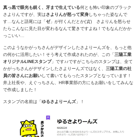
真っ黒で眼光も鋭く、牙まで生えている
何とも怖い印象のブラック
さよりんですが、実は
さよりんが怒って変身
しちゃった姿なんで
す…なんと語尾には「
ゼ
」が付くんだとか(‘Д’) さよりんを怒らせ
たらこんなに見た目が変わるなんて驚きですよね！でもなんだかか
っこいい…
このようなかがっちさんがデザインしたさよりーんズを、もっと他
の何かに活用したい！そう考えて作成されたのが、この「
三陽工業
オリジナルLINEスタンプ
」です♪♪ですがこちらのスタンプは、全て
かがっちさんがデザインしたさよりーんズではなく、
三陽工業の社
員の皆さんにお願い
して書いてもらったスタンプとなっています！
井上社長や、えぐっちさん、HR事業部の方にもお願いをしてみんな
で作成しました！
スタンプの名前は「
ゆるさよりーんズ
」！