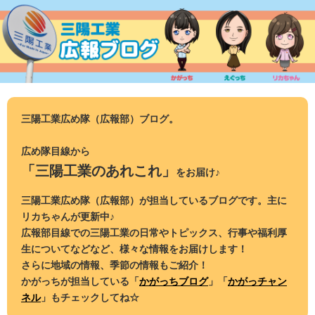
コ
ン
テ
ン
ツ
へ
ス
三陽工業広め隊（広報部）ブログ。
キ
ッ
広め隊目線から
プ
「三陽工業のあれこれ」
をお届け♪
三陽工業広め隊（広報部）が担当しているブログです。主に
リカちゃんが更新中♪
広報部目線での三陽工業の日常やトピックス、行事や福利厚
生についてなどなど、様々な情報をお届けします！
さらに地域の情報、季節の情報もご紹介！
かがっちが担当している「
かがっちブログ
」「
かがっチャン
ネル
」もチェックしてね☆