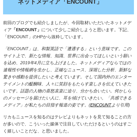
ネットメディア「ENCOUNT」
前回のブログでも紹介しましたが、今回取材いただいたネットメデ
ィア
「ENCOUNT」
について少しご紹介しようと思います。下記、
「ENCOUNT」のHPから抜粋しています。
「ENCOUNT」は、和製英語で「遭遇する」という意味です。この
サイト上で、新たな情報、知識、世界に出会ってほしいという願い
を込め、2019年4月に立ち上げました。ネットメディアならではの
速報性や情報網を生かし、正確なニュース、深堀した分析、新鮮な
驚きや感動を提供したいと考えています。そして国内外のエンター
テイメントの醍醐味、人々に笑顔をもたらす楽しさを伝えていきた
いです。話題の人物の喜怒哀楽に迫り、分かち合いたい。何かしら
のメッセージを届けたい人に、耳を傾けていきたい。「共感できる
メディア」が私たちの目指す報道の姿です。(
ENCOUNT
より引用)
リカもニュースを知るのはテレビよりもネットを見て知ることの方
が多いので、こういった媒体で注目していただけるというのはすご
く嬉しいことだな、と思いました。