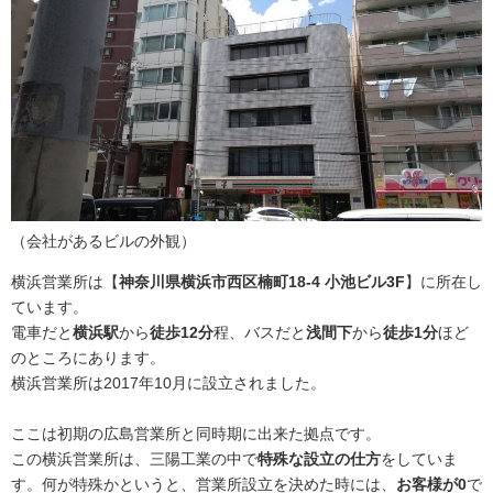
（会社があるビルの外観）
横浜営業所は【
神奈川県横浜市西区楠町18-4 小池ビル3F
】に所在し
ています。
電車だと
横浜駅
から
徒歩12分
程、バスだと
浅間下
から
徒歩1分
ほど
のところにあります。
横浜営業所は2017年10月に設立されました。
ここは初期の広島営業所と同時期に出来た拠点です。
この横浜営業所は、三陽工業の中で
特殊な設立の仕方
をしていま
す。何が特殊かというと、営業所設立を決めた時には、
お客様が0
で