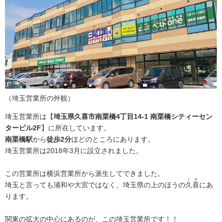
（埼玉営業所の外観）
埼玉営業所は【
埼玉県久喜市南栗橋4丁目14-1 南栗橋シティーセン
タービル2F
】に所在しています。
南栗橋駅
から
徒歩2分
ほどのところにあります。
埼玉営業所は2018年3月に設立されました。
この営業所は横浜営業所から派生してできました。
くき
埼玉と言っても浦和や大宮ではなく、埼玉県の上のほうの
久喜
にあ
ります。
関東の拡大の中心にあるのが、この埼玉営業所です！！