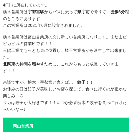
4F
】に所在しています。
栃木営業所は
宇都宮駅
からバスに乗って
県庁前
で降りて、
徒歩3分
程
のところにあります。
この営業所は2021年6月に設立されました。
栃木営業所は富山営業所の次に新しい営業所になります。まだまだ
ピカピカの営業所です！！
三陽工業でもっとも東に位置し、埼玉営業所から派生して出来まし
た。
北関東の仲間を増やす
ために、これからもっと成長していきま
す！！
余談ですが、栃木・宇都宮と言えば…
餃子
！！
お休みの日は餃子が美味しいお店を探して、食べに行くのが密かな
楽しみ…♡
リカは餃子が大好きです！！いつか必ず栃木の餃子を食べに行けた
らいいな～♪
岡山営業所