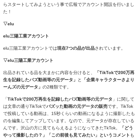
らスタートしてみようという事で広報でアカウント開設を行いまし
た！
▽elu
elu三陽工業アカウント
elu三陽工業アカウントでは
現在7つの品が出品
されています。
▽elu三陽工業アカウント
出品されている品を大まかに内容を分けると、
「TikTokで200万再
生を記録したバズ動画等の元データ」
と
「企業キャラクターさより
ーんズの元データ」
の2種類です。
「
TikTokで200万再生を記録したバズ動画等の元データ
」に関して
は文章の通りTikTokで
バズッた動画の元データの販売
です。TikTok
で投稿している動画は、15秒くらいの動画になるように撮影したも
のを編集してアップしています。なので、元データが存在している
んです。沢山の方に見てもらえるようになってきたTkTok。
「どう
やって撮影したの？」「この前後も見てみたい」というコメント
も