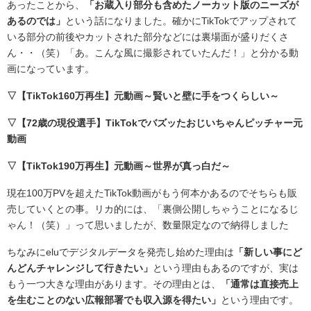
あったことから、
「お蔵入り部分も含めたノーカット版のニーズが
あるのでは」
という話になりました。確かにTikTokでアップされて
いる部分の前後やカットされた部分などには裏場面が盛りだくさ
ん・・（笑）「あ。こんな風に撮影されていたんだ！」と分かる動
画になっています。
▽【TikTok160万再生】元動画～賢いと壁に手をつくらしい～
▽【72歳の現役選手】TikTokでバズッたおじいちゃんピッチャー元
動画
▽【TikTok190万再生】元動画～世界が真っ白だ～
現在100万PVを超えたTikTok動画がもう何本かあるのでそちらも販
売していくとの事。リカ的には、「裏側公開しちゃうことになるじ
ゃん！（笑）」って思いましたが、数量限定なので納得しました
ちなみにeluでデジタルデータを発売し始めた理由は
「新しい事にど
んどんチャレンジして行きたい」
という理由もあるのですが、実は
もう一つ大きな理由があります。その理由とは、
「通常は直接売上
を生むことのない広報部署でも収入源を得たい」
という理由です。