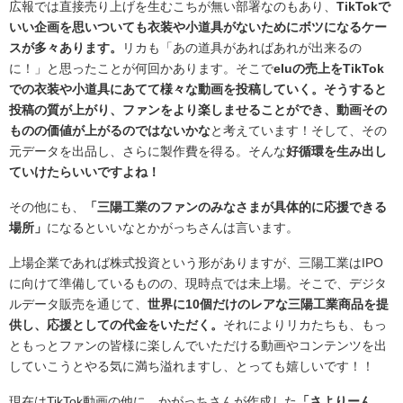
広報では直接売り上げを生むこちが無い部署なのもあり、
TikTokで
いい企画を思いついても衣装や小道具がないためにボツになるケー
スが多々あります。
リカも「あの道具があればあれが出来るの
に！」と思ったことが何回かあります。そこで
eluの売上をTikTok
での衣装や小道具にあてて様々な動画を投稿していく。そうすると
投稿の質が上がり、ファンをより楽しませることができ、動画その
ものの価値が上がるのではないかな
と考えています！そして、その
元データを出品し、さらに製作費を得る。そんな
好循環を生み出し
ていけたらいいですよね！
その他にも、
「三陽工業のファンのみなさまが具体的に応援できる
場所」
になるといいなとかがっちさんは言います。
上場企業であれば株式投資という形がありますが、三陽工業はIPO
に向けて準備しているものの、現時点では未上場。そこで、デジタ
ルデータ販売を通じて、
世界に10個だけのレアな三陽工業商品を提
供し、応援としての代金をいただく。
それによりリカたちも、もっ
ともっとファンの皆様に楽しんでいただける動画やコンテンツを出
していこうとやる気に満ち溢れますし、とっても嬉しいです！！
現在はTikTok動画の他に、かがっちさんが作成した
「さよりーん