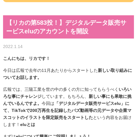
【リカの第583投！】デジタルデータ販売サ
ービスeluのアカウントを開設
2022.1.14
こんにちは、リカです！
今日は広報で去年の11月あたりからスタートした
新しい取り組みに
ついてお話します。
広報では、三陽工業を世の中の多くの方に知ってもらうべく
いろい
ろな事にチャレンジ
しています。もちろん、
新しい事にも果敢に挑
んでいるんですよ。
今回は
「デジタルデータ販売サービスelu」に
て、TikTok
で200万再生を記録したバズ動画等の元データや企業マ
スコットのイラストを限定販売をスタートした
という内容をお届け
します！
eluとは
まずは
eluについて簡単にご説明しましょう！