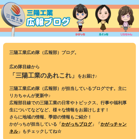
コ
ン
テ
ン
ツ
へ
ス
三陽工業広め隊（広報部）ブログ。
キ
ッ
広め隊目線から
プ
「三陽工業のあれこれ」
をお届け♪
三陽工業広め隊（広報部）が担当しているブログです。主に
リカちゃんが更新中♪
広報部目線での三陽工業の日常やトピックス、行事や福利厚
生についてなどなど、様々な情報をお届けします！
さらに地域の情報、季節の情報もご紹介！
かがっちが担当している「
かがっちブログ
」「
かがっチャン
ネル
」もチェックしてね☆