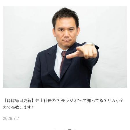
【ほぼ毎日更新】井上社長の"社長ラジオ"って知ってる？リカが全
力で布教します♪
2026.7.7