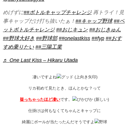
めげずに
##ボトルキャップチャレンジ
再トライ！見
事キャップだけ打ち抜いたぁ！
##キャップ野球
##ペ
ットボトルチャレンジ
##おじキュン
##おじきゅん
##野球大好き
##野球部
##onelastkiss
##fyp
##おす
すめ乗りたい
##三陽工業
♬ One Last Kiss – Hikaru Utada
凄いですよね
リカ初めて見たとき、ほんとかな？って
疑っちゃったほど凄い
です。
仕掛けは何もなくてちゃんとキャップに
綺麗にボールが当たったんだそうですよ