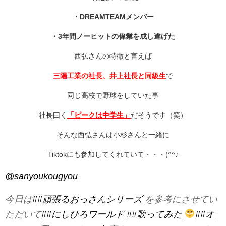
・DREAMTEAMメンバー
・3年間ノーヒットの偉業を成し遂げた
西弘さんの特徴と言えば
三陽工業の社長、井上社長と同級生
で
同じ高校で野球をしていた事
社長曰く
「ピークは中学生」
だそうです（笑）
そんな西弘さんは小杉さんと一緒に
Tiktokにも参加してくれていて・・・(^^♪
@sanyoukougyou
今日は
##頑張るおっさんシリーズ
を参考にさせてい
ただいて
##にしひろワールド
##歌ってみた
##オ