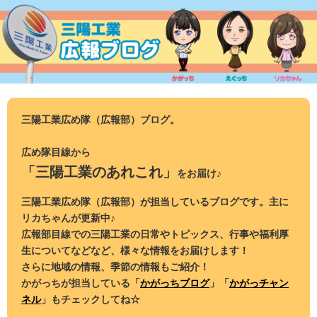
コ
ン
テ
ン
ツ
へ
ス
三陽工業広め隊（広報部）ブログ。
キ
ッ
広め隊目線から
プ
「三陽工業のあれこれ」
をお届け♪
三陽工業広め隊（広報部）が担当しているブログです。主に
リカちゃんが更新中♪
広報部目線での三陽工業の日常やトピックス、行事や福利厚
生についてなどなど、様々な情報をお届けします！
さらに地域の情報、季節の情報もご紹介！
かがっちが担当している「
かがっちブログ
」「
かがっチャン
ネル
」もチェックしてね☆