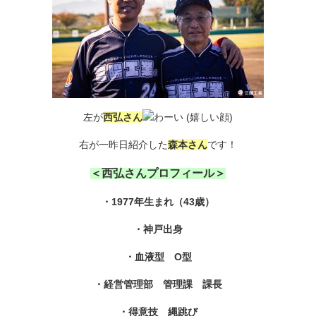
左が
西弘さん
右が一昨日紹介した
森本さん
です！
＜西弘さんプロフィール＞
・1977年生まれ（43歳）
・神戸出身
・血液型 O型
・経営管理部 管理課 課長
・得意技 縄跳び