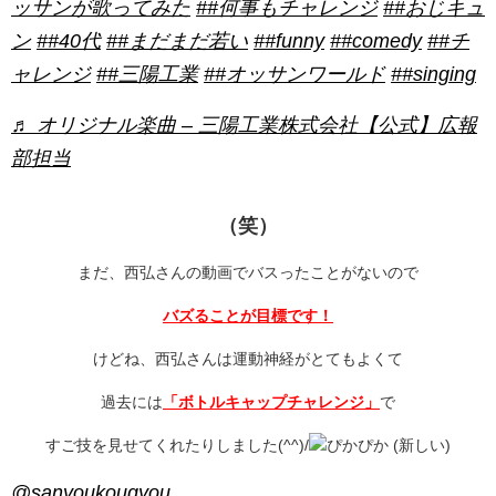
ッサンが歌ってみた
##何事もチャレンジ
##おじキュ
ン
##40代
##まだまだ若い
##funny
##comedy
##チ
ャレンジ
##三陽工業
##オッサンワールド
##singing
♬ オリジナル楽曲 – 三陽工業株式会社【公式】広報
部担当
（笑）
まだ、西弘さんの動画でバスったことがないので
バズることが目標です！
けどね、西弘さんは運動神経がとてもよくて
過去には
「ボトルキャップチャレンジ」
で
すご技を見せてくれたりしました(^^)/
@sanyoukougyou