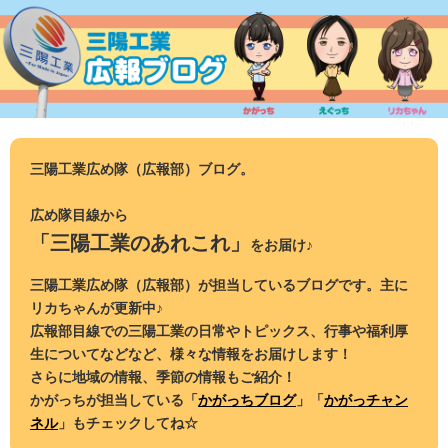
コ
ン
テ
ン
ツ
へ
ス
三陽工業広め隊（広報部）ブログ。
キ
ッ
広め隊目線から
プ
「三陽工業のあれこれ」
をお届け♪
三陽工業広め隊（広報部）が担当しているブログです。主に
リカちゃんが更新中♪
広報部目線での三陽工業の日常やトピックス、行事や福利厚
生についてなどなど、様々な情報をお届けします！
さらに地域の情報、季節の情報もご紹介！
かがっちが担当している「
かがっちブログ
」「
かがっチャン
ネル
」もチェックしてね☆