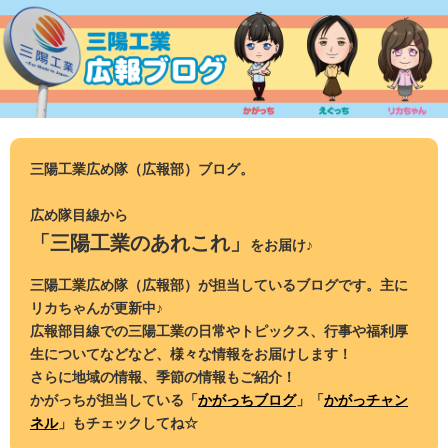
コ
ン
テ
ン
ツ
へ
ス
三陽工業広め隊（広報部）ブログ。
キ
ッ
広め隊目線から
プ
「三陽工業のあれこれ」
をお届け♪
三陽工業広め隊（広報部）が担当しているブログです。主に
リカちゃんが更新中♪
広報部目線での三陽工業の日常やトピックス、行事や福利厚
生についてなどなど、様々な情報をお届けします！
さらに地域の情報、季節の情報もご紹介！
かがっちが担当している「
かがっちブログ
」「
かがっチャン
ネル
」もチェックしてね☆