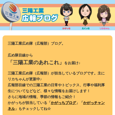
コ
ン
テ
ン
ツ
へ
ス
三陽工業広め隊（広報部）ブログ。
キ
ッ
広め隊目線から
プ
「三陽工業のあれこれ」
をお届け♪
三陽工業広め隊（広報部）が担当しているブログです。主に
リカちゃんが更新中♪
広報部目線での三陽工業の日常やトピックス、行事や福利厚
生についてなどなど、様々な情報をお届けします！
さらに地域の情報、季節の情報もご紹介！
かがっちが担当している「
かがっちブログ
」「
かがっチャン
ネル
」もチェックしてね☆