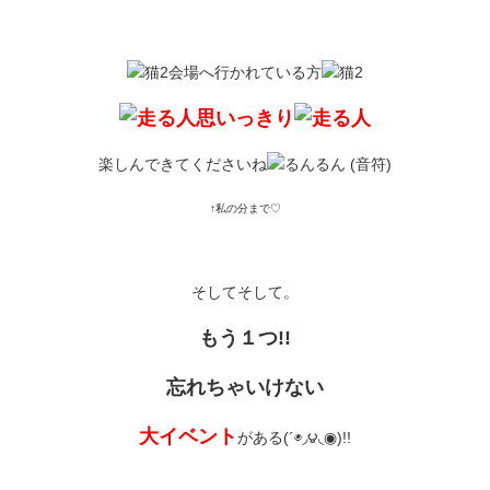
会場へ行かれている方
思いっきり
楽しんできてくださいね
↑私の分まで♡
そしてそして。
もう１つ!!
忘れちゃいけない
大イベント
がある(´◉◞౪◟◉)!!