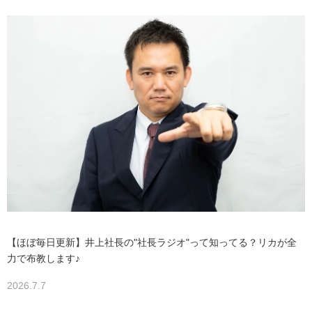
【ほぼ毎日更新】井上社長の"社長ラジオ"って知ってる？リカが全
力で布教します♪
2026.7.7