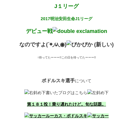
J１リーグ
2017明治安田生命J1リーグ
デビュー戦
なのですよ(´◉◞౪◟◉)
↑待ってたーーー!!この日を待ってたーーー!!
ポドルスキ選手
について
書いたブログはこちら
第１８１投！乗り遅れたけど。旬な話題。
ルーカス・ポドルスキ