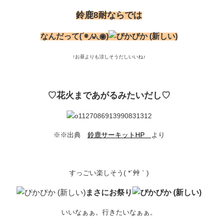
鈴鹿8耐ならでは
なんだって(´◉◞౪◟◉)
↑お昼よりも涼しそうだしいいね♪
♡花火まであがるみたいだし♡
※※出典
鈴鹿サーキットHP
より
すっごい楽しそう( *´艸｀)
まさにお祭り
いいなぁぁ。行きたいなぁぁ。