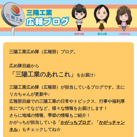
コ
ン
テ
ン
ツ
へ
ス
三陽工業広め隊（広報部）ブログ。
キ
ッ
広め隊目線から
プ
「三陽工業のあれこれ」
をお届け♪
三陽工業広め隊（広報部）が担当しているブログです。主に
リカちゃんが更新中♪
広報部目線での三陽工業の日常やトピックス、行事や福利厚
生についてなどなど、様々な情報をお届けします！
さらに地域の情報、季節の情報もご紹介！
かがっちが担当している「
かがっちブログ
」「
かがっチャン
ネル
」もチェックしてね☆