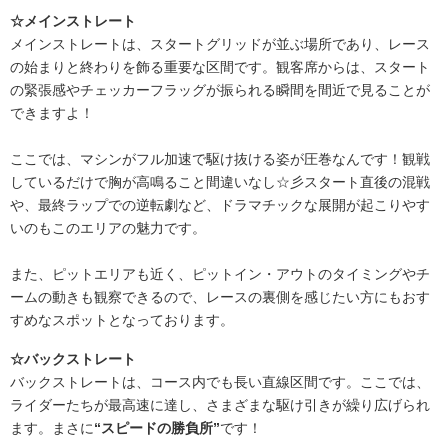
☆メインストレート
メインストレートは、スタートグリッドが並ぶ場所であり、レース
の始まりと終わりを飾る重要な区間です。観客席からは、スタート
の緊張感やチェッカーフラッグが振られる瞬間を間近で見ることが
できますよ！
ここでは、マシンがフル加速で駆け抜ける姿が圧巻なんです！観戦
しているだけで胸が高鳴ること間違いなし☆彡スタート直後の混戦
や、最終ラップでの逆転劇など、ドラマチックな展開が起こりやす
いのもこのエリアの魅力です。
また、ピットエリアも近く、ピットイン・アウトのタイミングやチ
ームの動きも観察できるので、レースの裏側を感じたい方にもおす
すめなスポットとなっております。
☆バックストレート
バックストレートは、コース内でも長い直線区間です。ここでは、
ライダーたちが最高速に達し、さまざまな駆け引きが繰り広げられ
ます。まさに
“スピードの勝負所”
です！