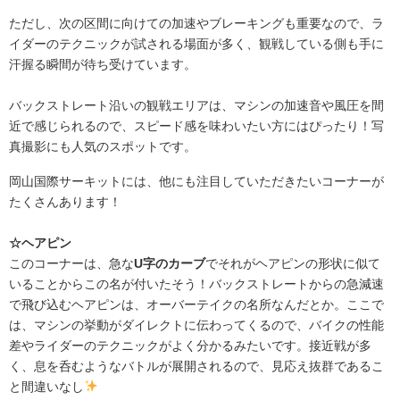
ただし、次の区間に向けての加速やブレーキングも重要なので、ラ
イダーのテクニックが試される場面が多く、観戦している側も手に
汗握る瞬間が待ち受けています。
バックストレート沿いの観戦エリアは、マシンの加速音や風圧を間
近で感じられるので、スピード感を味わいたい方にはぴったり！写
真撮影にも人気のスポットです。
岡山国際サーキットには、他にも注目していただきたいコーナーが
たくさんあります！
☆ヘアピン
このコーナーは、急な
U字のカーブ
でそれがヘアピンの形状に似て
いることからこの名が付いたそう！バックストレートからの急減速
で飛び込むヘアピンは、オーバーテイクの名所なんだとか。ここで
は、マシンの挙動がダイレクトに伝わってくるので、バイクの性能
差やライダーのテクニックがよく分かるみたいです。接近戦が多
く、息を呑むようなバトルが展開されるので、見応え抜群であるこ
と間違いなし