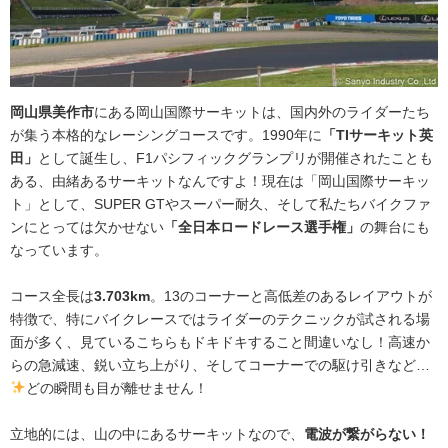
岡山県美作市
にある岡山国際サーキットは、国内外のライダーたち
が集う本格的なレーシングコースです。1990年に
「TIサーキット英
田」
として誕生し、F1パシフィックグランプリが開催されたことも
ある、由緒あるサーキットなんですよ！現在は「岡山国際サーキッ
ト」として、SUPER GTやスーパー耐久、そして私たちバイクファ
ンにとっては欠かせない
「全日本ロードレース選手権」
の舞台にも
なっています。
コース全長は
3.703km
。13のコーナーと高低差のあるレイアウトが
特徴で、特にバイクレースではライダーのテクニックが試される場
面が多く、見ているこちらもドキドキすること間違いなし！高速か
らの急減速、鋭い立ち上がり、そしてコーナーでの駆け引きなど…
どの瞬間も目が離せません！
立地的には、山の中にあるサーキットなので、
電波が繋がらない！