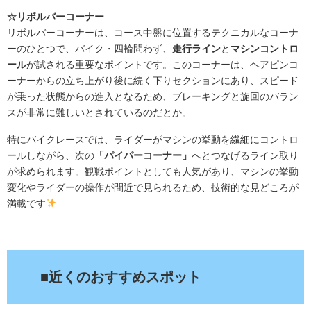
☆リボルバーコーナー
リボルバーコーナーは、コース中盤に位置するテクニカルなコーナ
ーのひとつで、バイク・四輪問わず、
走行ライン
と
マシンコントロ
ール
が試される重要なポイントです。このコーナーは、ヘアピンコ
ーナーからの立ち上がり後に続く下りセクションにあり、スピード
が乗った状態からの進入となるため、ブレーキングと旋回のバラン
スが非常に難しいとされているのだとか。
特にバイクレースでは、ライダーがマシンの挙動を繊細にコントロ
ールしながら、次の
「パイパーコーナー」
へとつなげるライン取り
が求められます。観戦ポイントとしても人気があり、マシンの挙動
変化やライダーの操作が間近で見られるため、技術的な見どころが
満載です
.
■近くのおすすめスポット