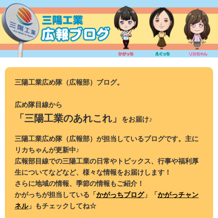
コ
ン
テ
ン
ツ
へ
ス
三陽工業広め隊（広報部）ブログ。
キ
ッ
広め隊目線から
プ
「三陽工業のあれこれ」
をお届け♪
三陽工業広め隊（広報部）が担当しているブログです。主に
リカちゃんが更新中♪
広報部目線での三陽工業の日常やトピックス、行事や福利厚
生についてなどなど、様々な情報をお届けします！
さらに地域の情報、季節の情報もご紹介！
かがっちが担当している「
かがっちブログ
」「
かがっチャン
ネル
」もチェックしてね☆