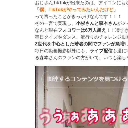
おじさんTikTokが出来たのは、アイコンに
「
僕、TikTokがやってみたいんだけど
」
って言ったことがきっかけなんです！！！
その一言で実現し、
小杉さんと森本さん
がメ
なんと現在
フォロワーは6万人超え
！！凄す
毎日クイズやダンス、流行りのチャレンジ動
Z世代を中心とした若者の間でファンが急増
毎日の動画撮影以外にも、
ライブ配信
も週に
る森本さんのファンの方がいて、いつも楽しそ