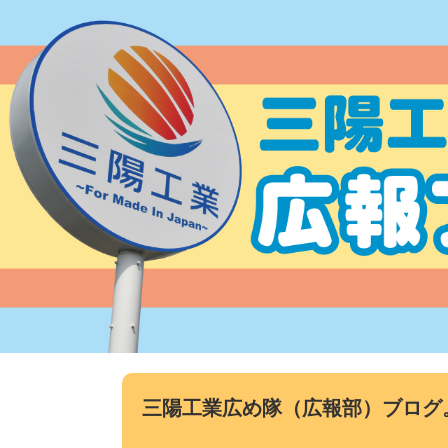
コ
ン
テ
ン
ツ
へ
ス
キ
ッ
プ
三陽工業広め隊（広報部）ブログ