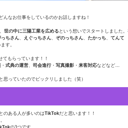
がどんなお仕事をしているのかお話しますね！
、
世の中に三陽工業を広める
という想いでスタートしました。
がっちさん
、
えぐっちさん
、
ぞのっちさん
、
たかっち
、
てんて
います。
せてもらっています！！
報
・
式典の運営
、
司会進行
・
写真撮影
・
来客対応
などなど…
。
だと思っていたのでビックリしました（笑）
ことのある人が多いのは
TikTok
だと思います！！
す。
Tok
の3つです。