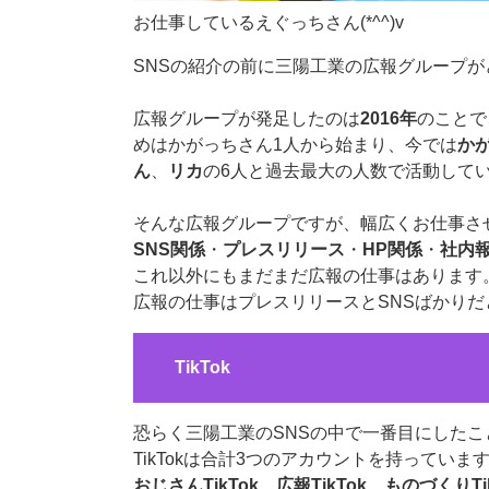
お仕事しているえぐっちさん(*^^)v
SNSの紹介の前に三陽工業の広報グループ
広報グループが発足したのは
2016年
のことで
めはかがっちさん1人から始まり、今では
か
ん
、
リカ
の6人と過去最大の人数で活動して
そんな広報グループですが、幅広くお仕事さ
SNS関係
・
プレスリリース
・
HP関係
・
社内
これ以外にもまだまだ広報の仕事はあります
広報の仕事はプレスリリースとSNSばかり
TikTok
恐らく三陽工業のSNSの中で一番目にした
TikTokは合計3つのアカウントを持っていま
おじさんTikTok
、
広報TikTok
、
ものづくりTik