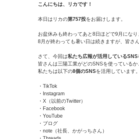
こんにちは、リカです！
本日はリカの
第757投
をお届けします。
お盆休みも終わってあと8日ほどで9月にな
8月が終わっても暑い日は続きますが、皆さ
さて、今回は
私たち広報が活用しているSNS
皆さんは三陽工業がどのSNSを使っているか
私たちは以下の
8個のSNS
を活用しています
・TikTok
・Instagram
・X（以前のTwitter）
・Facebook
・YouTube
・ブログ
・note（社長、かがっちさん）
・Threads