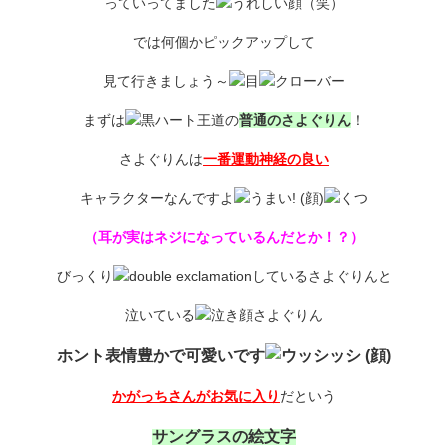
っていってました
（笑）
では何個かピックアップして
見て行きましょう～
まずは
王道の
普通のさよぐりん
！
さよぐりんは
一番運動神経の良い
キャラクターなんですよ
（耳が実はネジになっているんだとか！？）
びっくり
しているさよぐりんと
泣いている
さよぐりん
ホント表情豊かで可愛いです
かがっちさんがお気に入り
だという
サングラスの絵文字