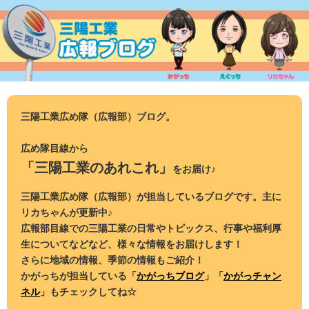
コ
ン
テ
ン
ツ
へ
ス
三陽工業広め隊（広報部）ブログ。
キ
ッ
広め隊目線から
プ
「三陽工業のあれこれ」
をお届け♪
三陽工業広め隊（広報部）が担当しているブログです。主に
リカちゃんが更新中♪
広報部目線での三陽工業の日常やトピックス、行事や福利厚
生についてなどなど、様々な情報をお届けします！
さらに地域の情報、季節の情報もご紹介！
かがっちが担当している「
かがっちブログ
」「
かがっチャン
ネル
」もチェックしてね☆