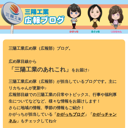
コ
ン
テ
ン
ツ
へ
ス
三陽工業広め隊（広報部）ブログ。
キ
ッ
広め隊目線から
プ
「三陽工業のあれこれ」
をお届け♪
三陽工業広め隊（広報部）が担当しているブログです。主に
リカちゃんが更新中♪
広報部目線での三陽工業の日常やトピックス、行事や福利厚
生についてなどなど、様々な情報をお届けします！
さらに地域の情報、季節の情報もご紹介！
かがっちが担当している「
かがっちブログ
」「
かがっチャン
ネル
」もチェックしてね☆