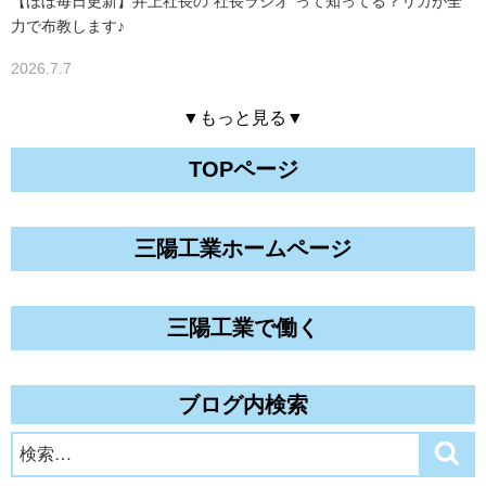
【ほぼ毎日更新】井上社長の"社長ラジオ"って知ってる？リカが全
力で布教します♪
2026.7.7
▼もっと見る▼
TOPページ
三陽工業ホームページ
三陽工業で働く
ブログ内検索
検
検
索
索: