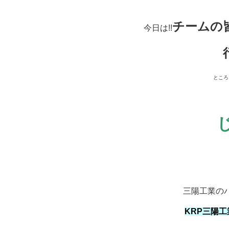
チームの
今日は!!
ところ
三陽工業の
KRP三陽工業&