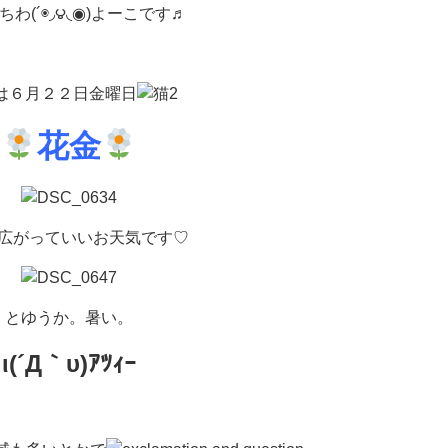
ちわ(´◉◞౪◟◉)よーこです♬
は６月２２日金曜日
花金
広がっていいお天気です♡
とゆうか。暑い。
ι(´Д｀υ)ｱﾂｨｰ