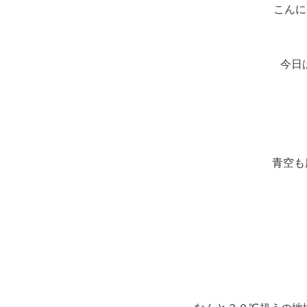
こんに
今日
青空も