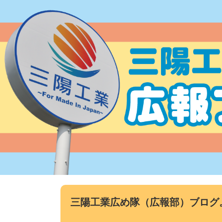
コ
ン
テ
ン
ツ
へ
ス
キ
ッ
プ
三陽工業広め隊（広報部）ブログ