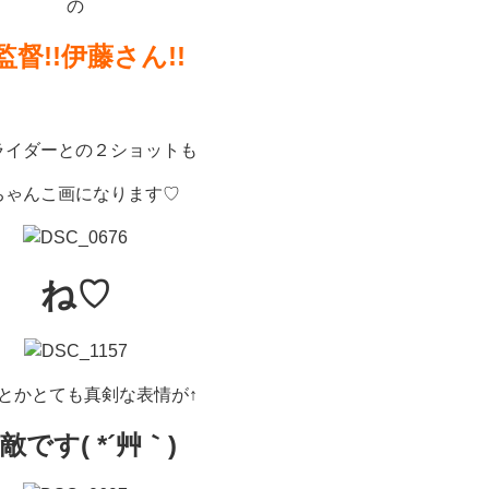
の
監督!!伊藤さん!!
ライダーとの２ショットも
ちゃんこ画になります♡
ね♡
れとかとても真剣な表情が↑
敵です( *´艸｀)