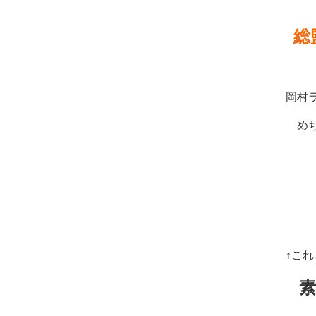
総
岡村
め
↑こ
素