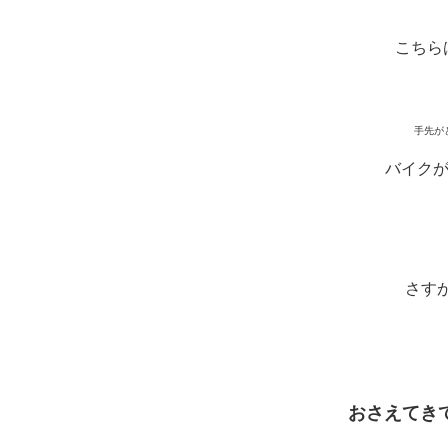
こちら
手先がと
バイクが
さす
おさえてき