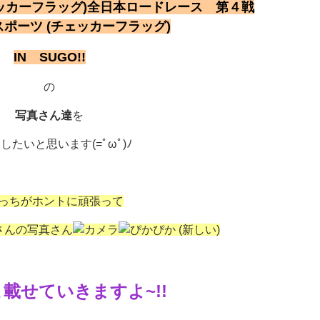
全日本ロードレース 第４戦
IN SUGO!!
の
写真さん達
を
したいと思います(=ﾟωﾟ)ﾉ
っちがホントに頑張って
さんの写真さん
載せていきますよ~!!