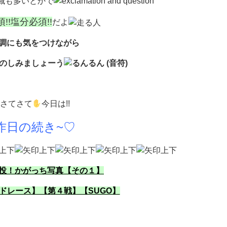
域も多いとかで
!!塩分必須!!
だよ
調にも気をつけながら
のしみましょーう
さてさて
今日は!!
昨日の続き~♡
投！かがっち写真【その１】
ドレース】【第４戦】【SUGO】