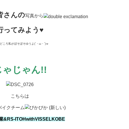
皆さんの
写真から
行ってみよう♥
どころ私がぼそぼそゆうよ(´・ω・`)ｗ
じゃじゃん!!
こちらは
バイクチーム
RS-ITOHwithVISSELKOBE