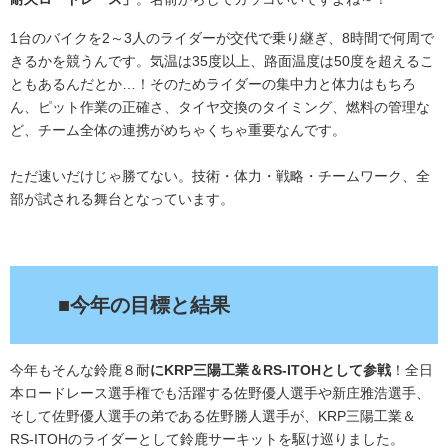
1台のバイクを2～3人のライダーが交代で乗り継ぎ、8時間で何周で
きるかを競うんです。気温は35度以上、路面温度は50度を超えるこ
ともあるんだとか…！そのためライダーの集中力と体力はもちろ
ん、ピット作業の正確さ、タイヤ交換のタイミング、燃料の管理な
ど、チーム全体の連携がめちゃくちゃ重要なんです。
ただ速いだけじゃ勝てない。技術・体力・戦略・チームワーク、全
部が試される舞台となっています。
.
■今年の目標と結果
今年もそんな鈴鹿８耐
にKRP三陽工業＆RS‐ITOHとして参戦
！全日
本ロードレース選手権でも活躍する佐野優人選手や新庄雅浩選手、
そして佐野優人選手の弟である佐野勝人選手が、KRP三陽工業＆
RS‐ITOHのライダーとして鈴鹿サーキットを駆け巡りました。