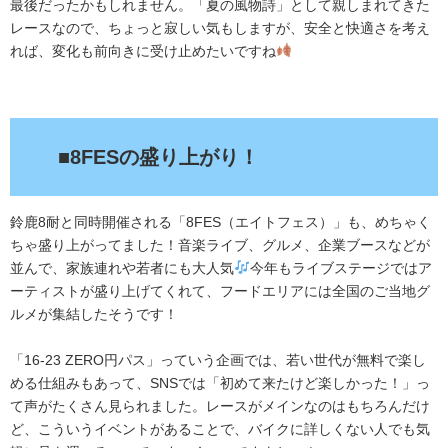
最後だったかもしれません。「夏の風物詩」として親しまれてきた
レースなので、ちょっと寂しい気もしますが、安全と快適さを考え
れば、変化も前向きに受け止めたいですね
.
■8FESの盛り上がり！
鈴鹿8耐と同時開催される「8FES（エイトフェス）」も、めちゃく
ちゃ盛り上がってました！音楽ライブ、グルメ、企業ブースなどが
並んで、家族連れや若者にも大人気
今年もライブステージではア
ーティストが盛り上げてくれて、フードエリアには全国のご当地グ
ルメが集結したそうです！
「16-23 ZERO円パス」っていう企画では、若い世代が無料で楽し
める仕組みもあって、SNSでは「初めて来たけど楽しかった！」っ
て声がたくさん見られました。レースがメインなのはもちろんだけ
ど、こういうイベントがあることで、バイクに詳しくない人でも気