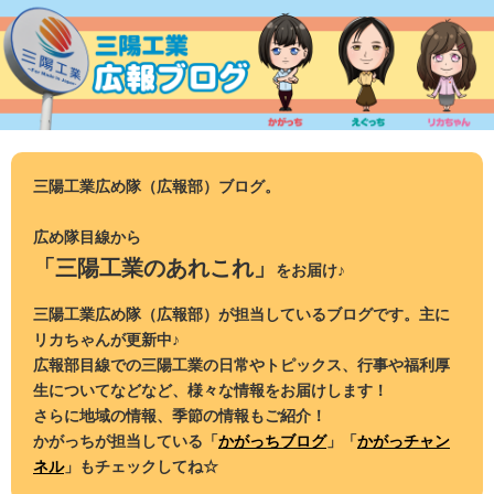
コ
ン
テ
ン
ツ
へ
ス
三陽工業広め隊（広報部）ブログ。
キ
ッ
広め隊目線から
プ
「三陽工業のあれこれ」
をお届け♪
三陽工業広め隊（広報部）が担当しているブログです。主に
リカちゃんが更新中♪
広報部目線での三陽工業の日常やトピックス、行事や福利厚
生についてなどなど、様々な情報をお届けします！
さらに地域の情報、季節の情報もご紹介！
かがっちが担当している「
かがっちブログ
」「
かがっチャン
ネル
」もチェックしてね☆