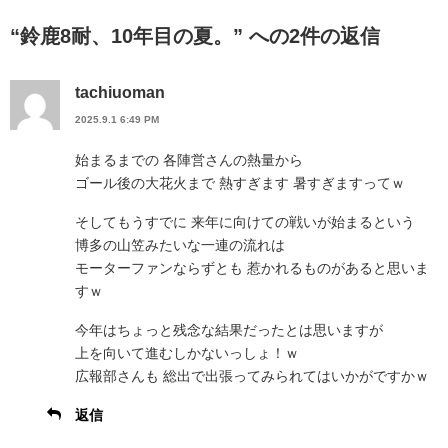
“鈴鹿8耐、10年目の夏。” への2件の返信
tachiuoman
2025.9.1 6:49 PM
始まるまでの 各陣営さんの熱量から
ゴール後の大花火まで 熱すぎます 暑すぎますってｗ
そしてもうすでに 来年に向けての戦いが始まるという
博多の山笠みたいな一連の流れは
モーターファンならずとも 惹かれるものがあると思いま
すｗ
今年はちょっと残念な結果だったとは思いますが
上を向いて進むしかないっしょ！ｗ
広報部さんも 総出で出張ってみられてはいかがですかｗ
返信