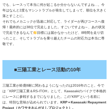
でも、レースって本当に何が起こるか分からないんですよね…。今
年はなんと2度もマシントラブルが発生してしまって、順位を大きく
落とすことに。
それでもメカニックが迅速に対応して、ライダーが再びコースへ復
帰！最終的には38位で完走しました。すごいですよね～、あの状況
で完走できるなんて
目標には届かなかったけど、8時間を走り切
ったこと、そしてトラブルを乗り越えたチームの対応力は本当に尊
敬です。
.
■三陽工業とレース活動の10年
三陽工業が鈴鹿8耐に関わるようになったのは2016年のこと。今で
は「KRP三陽工業＆RS-ITOH」として、Kawasakiのバイクで本格的
にレースに参戦するまでになりました。この“KRP”という名前に
は、特別な意味が込められています。
KRP＝Kawasaki Repayment
Project（カワサキおんがえしプロジェクト）。