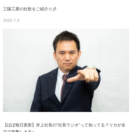
三陽工業の社歌をご紹介☆彡
2026.7.9
【ほぼ毎日更新】井上社長の"社長ラジオ"って知ってる？リカが全
力で布教します♪