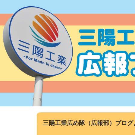
コ
ン
テ
ン
ツ
へ
ス
キ
ッ
プ
三陽工業広め隊（広報部）ブログ