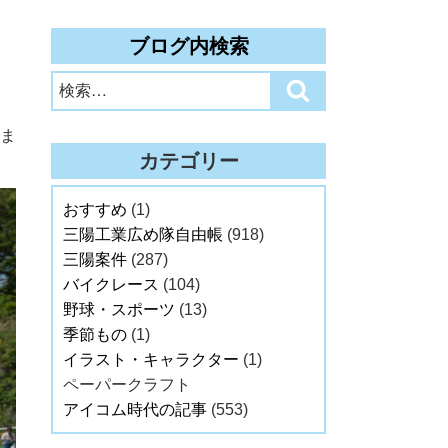
ブログ内検索
検
検
索:
索
ま
カテゴリー
おすすめ
(1)
三陽工業広め隊自由帳
(918)
三陽案件
(287)
バイクレース
(104)
野球・スポーツ
(13)
季節もの
(1)
イラスト・キャラクター
(1)
ペーパークラフト
アイコム時代の記事
(553)